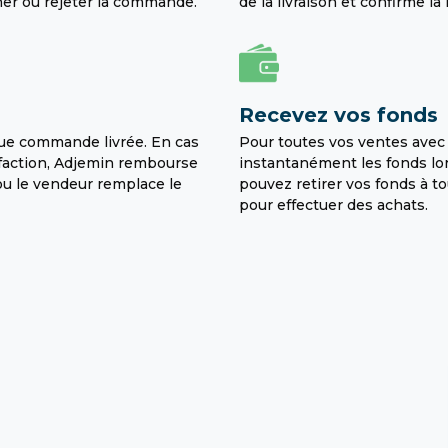
er ou rejeter la commande.
de la livraison et confirme la 
Recevez vos fonds
que commande livrée. En cas
Pour toutes vos ventes avec
isfaction, Adjemin rembourse
instantanément les fonds lor
 ou le vendeur remplace le
pouvez retirer vos fonds à t
pour effectuer des achats.