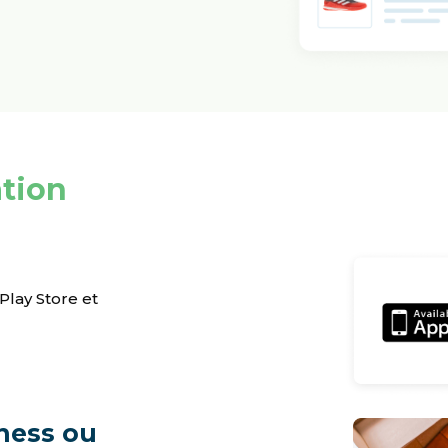
ation
lay Store et
ness ou