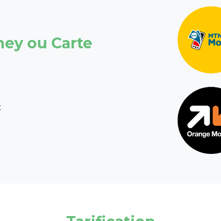
ney ou Carte
t